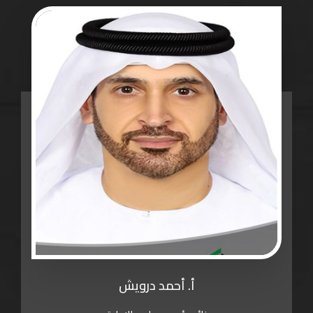
أ. أحمد درويش