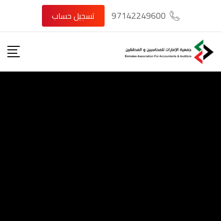
97142249600
تسجيل حساب