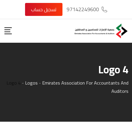
Ski
97142249600
تسجيل حساب
t
conten
Logo 4
Logo 4
-
Logos
-
Emirates Association For Accountants And
Auditors