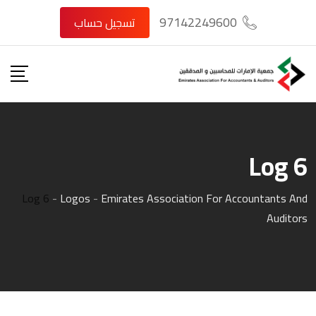
Ski
97142249600
تسجيل حساب
t
conten
Log 6
Log 6
-
Logos
-
Emirates Association For Accountants And
Auditors