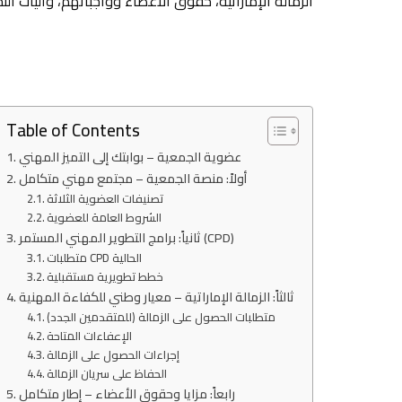
الزمالة الإماراتية، حقوق الأعضاء وواجباتهم، وآليات الت
Table of Contents
عضوية الجمعية – بوابتك إلى التميز المهني
أولاً: منصة الجمعية – مجتمع مهني متكامل
تصنيفات العضوية الثلاثة
الشروط العامة للعضوية
ثانياً: برامج التطوير المهني المستمر (CPD)
متطلبات CPD الحالية
خطط تطويرية مستقبلية
ثالثاً: الزمالة الإماراتية – معيار وطني للكفاءة المهنية
متطلبات الحصول على الزمالة (للمتقدمين الجدد)
الإعفاءات المتاحة
إجراءات الحصول على الزمالة
الحفاظ على سريان الزمالة
رابعاً: مزايا وحقوق الأعضاء – إطار متكامل