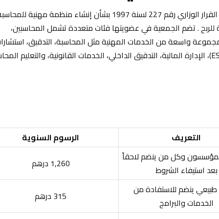
تأسست جمعية الإمارات للمحاسبين والمدققين بموجب القرار الوزاري رقم 227 لسنة 1997 بشأن إنشاء منظمة مهني
لربح . تضم الجمعية في عضويتها فئات متعددة تشمل المحاسبين،
 مجموعة واسعة من الخدمات المهنية مثل المحاسبة، التدقيق، استشارا
التعريف
الرسوم السنوية
لمؤسسون وكل من ينضم لاحقاً
1,260 درهم
بعد استيفاء الشروط
يعي ينضم للاستفادة من
315 درهم
الخدمات والبرامج