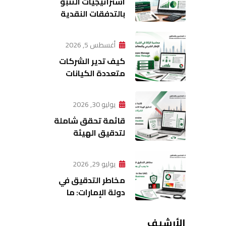
استراتيجيات التنبؤ
بالتدفقات النقدية
في الإدارة المالية
الحديثة
أغسطس 5, 2026
كيف تدير الشركات
متعددة الكيانات
عملياتها
المحاسبية؟
يوليو 30, 2026
قائمة تحقق شاملة
لتدقيق الهيئة
الاتحادية للضرائب
للشركات في دولة
يوليو 29, 2026
الإمارات
مخاطر التدقيق في
دولة الإمارات: ما
يجب أن تعرفه كل
شركة
الأرشيف