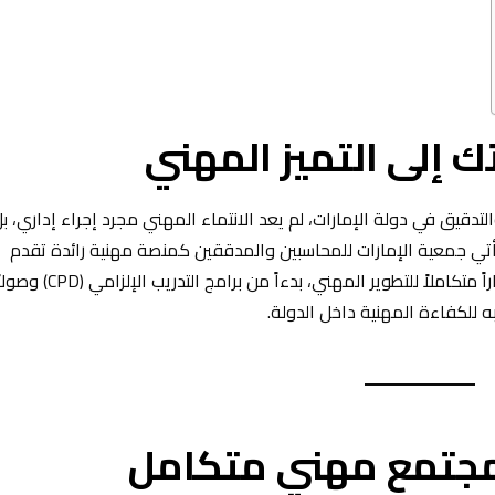
ك إلى التميز المهني
دقيق في دولة الإمارات، لم يعد الانتماء المهني مجرد إجراء إداري، ب
تي جمعية الإمارات للمحاسبين والمدققين كمنصة مهنية رائدة تقدم
لأعضائها أكثر من مجرد بطاقة عضوية، إذ تتيح لهم مساراً متكاملاً للتطوير المه
 به للكفاءة المهنية داخل الدولة.
– مجتمع مهني متكامل