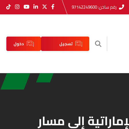
رقم ساخن:
97142249600
تسجيل
دخول
حساب
ماراتية إلى مسار