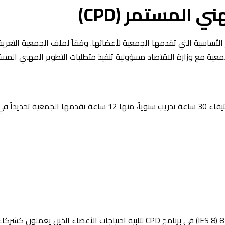
ني المستمر (CPD)
ير المهني المستمر (CPD) أحد الركائز الأساسية التي تقدمها الجمعية لأعضائها. وفقاً لملف الجمعية التع
تطلب وزارة الاقتصاد من جميع المدققين المرخصين استيفاء 30 ساعة تدريب سنوياً، منها 12 ساعة تقدمها الجمعية تحديداً 
تخطط الجمعية لدمج متطلبات معيار التعليم الدولي رقم 8 (IES 8) في برنامج CPD لتلبية احتياجات الأعضاء الذين يعملو