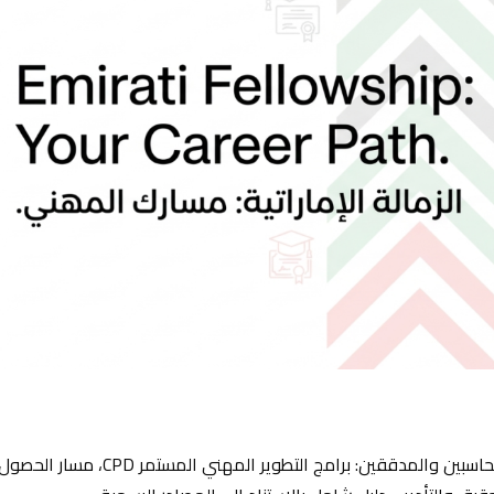
تعرف على القيمة العملية لعضوية جمعية الإمارات للمحاسبين والمدققين: برامج التطوير المهني