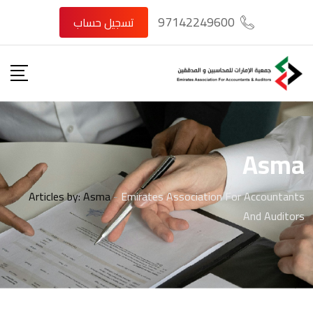
Ski
97142249600
تسجيل حساب
t
conten
Asma
Articles by: Asma
-
Emirates Association For Accountants
And Auditors