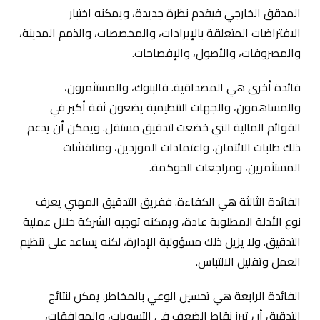
المدقق الخارجي فيقدم نظرة جديدة، ويمكنه اختبار
الافتراضات المتعلقة بالإيرادات، والمخصصات، والذمم المدينة،
والمصروفات، والأصول، والإفصاحات.
فائدة أخرى هي المصداقية. فالبنوك، والمستثمرون،
والمساهمون، والجهات التنظيمية يضعون ثقة أكبر في
القوائم المالية التي خضعت لتدقيق مستقل. ويمكن أن يدعم
ذلك طلبات الائتمان، واعتمادات الموردين، ومناقشات
المستثمرين، ومراجعات الحوكمة.
الفائدة الثالثة هي الكفاءة. ففريق التدقيق المهني يعرف
نوع الأدلة المطلوبة عادة، ويمكنه توجيه الشركة خلال عملية
التدقيق. ولا يزيل ذلك مسؤولية الإدارة، لكنه يساعد على تنظيم
العمل وتقليل الالتباس.
الفائدة الرابعة هي تحسين الوعي بالمخاطر. يمكن لنتائج
التدقيق أن تبرز نقاط الضعف في التسويات، والموافقات،