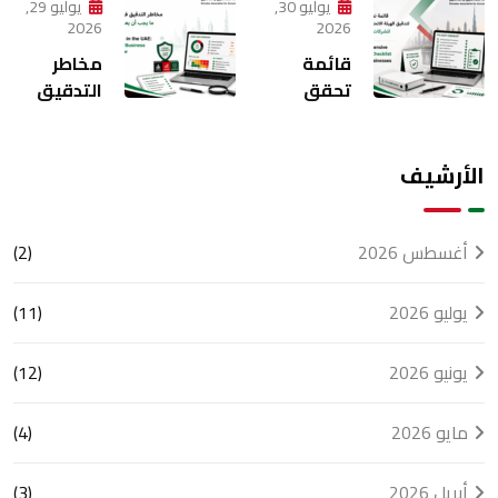
النقدية في
الكيانات
يوليو 30,
يوليو 29,
الإدارة
عملياتها
2026
2026
المالية
المحاسبية؟
قائمة
مخاطر
الحديثة
تحقق
التدقيق
شاملة
في دولة
لتدقيق
الإمارات: ما
الهيئة
يجب أن
الأرشيف
الاتحادية
تعرفه كل
للضرائب
شركة
للشركات
أغسطس 2026
(2)
في دولة
الإمارات
يوليو 2026
(11)
يونيو 2026
(12)
مايو 2026
(4)
أبريل 2026
(3)