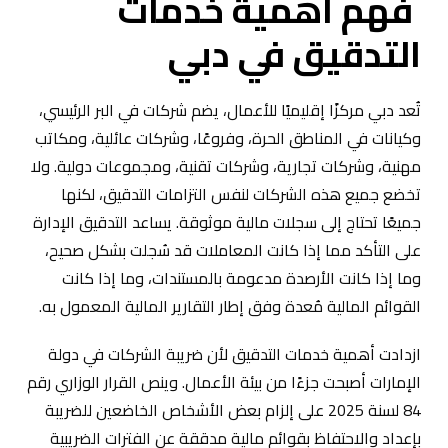
فهم أهمية خدمات
التدقيق في دبي
تُعد دبي مركزًا إقليميًا للأعمال، يضم شركات في البر الرئيسي،
وكيانات في المناطق الحرة، وفروعًا، وشركات عائلية، ومكاتب
مهنية، وشركات تجارية، وشركات تقنية، ومجموعات دولية. ولا
تخضع جميع هذه الشركات لنفس التزامات التدقيق، لكنها
جميعًا تحتاج إلى سجلات مالية موثوقة. يساعد التدقيق الإدارة
على التأكد مما إذا كانت المعاملات قد سُجلت بشكل صحيح،
وما إذا كانت الأرصدة مدعومة بالمستندات، وما إذا كانت
القوائم المالية مُعدة وفق إطار التقارير المالية المعمول به.
ازدادت أهمية خدمات التدقيق لأن ضريبة الشركات في دولة
الإمارات أصبحت جزءًا من بيئة الأعمال. وينص القرار الوزاري رقم
84 لسنة 2025 على إلزام بعض الأشخاص الخاضعين للضريبة
بإعداد والاحتفاظ بقوائم مالية مدققة عن الفترات الضريبية