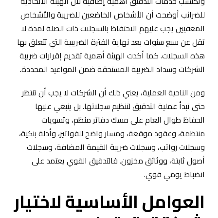
وتكتسب خدمات التدقيق أهمية إضافية لأن الهيئة الاتحادية
للضرائب أوضحت أن الأشخاص الخاضعين للضريبة والأشخاص
المعفيين يجب عليهم الاحتفاظ بالسجلات ذات الصلة لمدة لا
تقل عن سبع سنوات بعد نهاية الفترة الضريبية التي تتعلق بها
هذه السجلات. كما أكدت الهيئة أهمية تقديم إقرارات ضريبة
الشركات وسداد الضريبة المستحقة ضمن المواعيد المحددة.
ومن الناحية العملية، يعني ذلك أن الشركات لا يجب أن تنتظر
حتى تبدأ عملية التدقيق لتنظيم سجلاتها. بل ينبغي عليها
الحفاظ طوال العام على مسك دفاتر منظم، وتسويات
منتظمة، وعقود موقعة، ومسار واضح للفواتير، وأدلة بنكية،
وسجلات رواتب، وسجلات ضريبة القيمة المضافة، وسجلات
أصول ثابتة، ووثائق مخزون. فالتدقيق القوي يعتمد على
انضباط يومي قوي.
العوامل الأساسية لاختيار