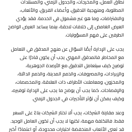
نطاق العمل، والمخرجات، والجدول الزمني، والمستندات
المطلوبة، ومنهجية التدقيق، وأعضاء الفريق، والأتعاب،
والافتراضات، وما هو غير مشمول في الخدمة. فقد يؤدي
العرض الغامض إلى خلافات لاحقة، بينما يساعد العرض الواضح
الطرفين على فهم المسؤوليات.
يجب على الإدارة أيضًا السؤال عن منهج المدقق في التعامل
مع المخاطر. فالمدقق المهني يجب أن يكون قادرًا على
توضيح كيف سيتعامل التدقيق مع الأرصدة الجوهرية،
والإيرادات، والمصروفات، والذمم المدينة، والذمم الدائنة،
والمخزون، ومعاملات الأطراف ذات العلاقة، والمخصصات،
والإفصاحات. كما يجب أن يوضح ما يجب على الإدارة توفيره،
وكيف يمكن أن تؤثر التأخيرات في الجدول الزمني.
وعند مقارنة الشركات، يجب ألا تختار الشركات بناءً على السعر
فقط. فالتكلفة مهمة، لكنها لا يجب أن تكون العامل الوحيد.
قد تعني الأتعاب المنخفضة اختبارات محدودة، أو اعتمادًا أكبر