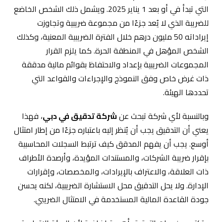
التي تبدأ في أو بعد 1 يناير 2025. ويشمل ذلك الشخص الخاضع
للضريبة الذي لا يُعد جزءًا من مجموعة ضريبية وتجاوزت
إيراداته 50 مليون درهم خلال الفترة الضريبية المعنية، وكذلك
الشخص المؤهل في المنطقة الحرة. كما يلزم القرار
المجموعات الضريبية بإعداد والاحتفاظ بقوائم مالية مدققة
ذات غرض خاص وفق النموذج والإجراءات والقواعد التي
تحددها الهيئة.
وبالنسبة لأي شركة تبحث عن
شركة تدقيق في دبي
، فهذا
يعني أن التدقيق يجب أن يُنظر إليه باعتباره جزءًا من إطار امتثال
أوسع. يجب أن يفهم المدقق كيف ترتبط السجلات المحاسبية
بإقرار ضريبة الشركات، والمستندات المؤيدة، وأرصدة الأطراف
ذات العلاقة، والاعتراف بالإيرادات، والمخصصات، وإقرارات
الإدارة. ولا يحل التدقيق محل الاستشارة الضريبية، لكنه يحسن
جودة القاعدة المالية المستخدمة في الامتثال الضريبي.