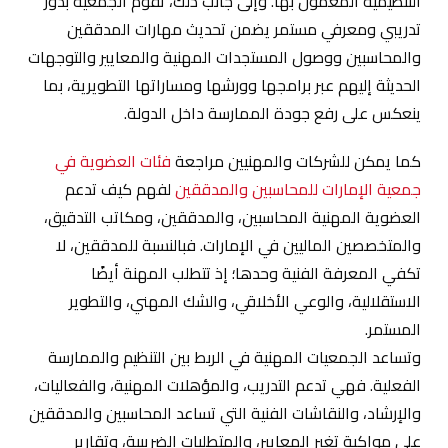
التنظيمية المعمول بها. وإلى جانب ذلك، تقوم الجمعية بدور
تدريبي ومعرفي مستمر يضمن تحديث مهارات المدققين
والمحاسبين ووصول المستجدات المهنية والمعايير والتوجهات
الحديثة إليهم عبر برامجها وورشها ومساراتها التطويرية، بما
ينعكس على رفع جودة الممارسة داخل الدولة.
كما يمكن للشركات والمهنيين مراجعة
فئات العضوية في
جمعية الإمارات للمحاسبين والمدققين
لفهم كيف تدعم
العضوية المهنية المحاسبين، والمدققين، ومكاتب التدقيق،
والمتخصصين الماليين في الإمارات. فبالنسبة للمدققين، لا
تكفي المعرفة الفنية وحدها؛ إذ تتطلب المهنة أيضًا
الاستقلالية، والوعي الأخلاقي، والشك المهني، والتطوير
المستمر.
وتساعد الجمعيات المهنية في الربط بين التنظيم والممارسة
الفعلية. فهي تدعم التدريب، والمؤهلات المهنية، والفعاليات،
والإرشاد، والنقاشات الفنية التي تساعد المحاسبين والمدققين
على مواكبة تغير المعايير، والمتطلبات الضريبية، وتقارير